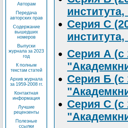
Авторам
института,
Передача
авторских прав
Серия С (20
Содержание
вышедших
института,
номеров
Выпуски
Серия А (c 
журнала за 2023
год
"Академкни
К полным
текстам статей
Серия Б (c 
Архив журнала
за 1959-2008 гг.
"Академкни
Контактная
информация
Серия C (c 
Лучшие
рецензенты
"Академкни
Полезные
ссылки