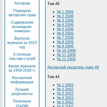
Авторам
Том 48
Передача
№ 1 2006
авторских прав
№ 2 2006
№ 3 2006
Содержание
№ 4 2006
вышедших
№ 5 2006
номеров
№ 6 2006
№ 7 2006
Выпуски
№ 8 2006
журнала за 2023
№ 9 2006
год
№ 10 2006
К полным
№ 11 2006
текстам статей
№ 12 2006
Архив журнала
Авторский указатель тома 48
за 1959-2008 гг.
Том 44
Контактная
информация
№ 1 2002
№ 2 2002
Лучшие
№ 3 2002
рецензенты
№ 4 2002
Полезные
№ 5 2002
ссылки
№ 6 2002